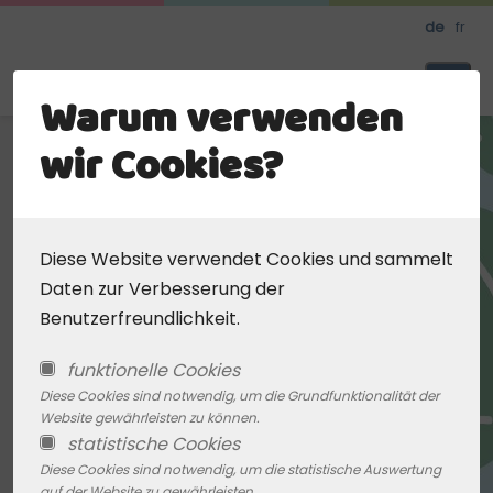
Skip
de
fr
to
main
Meine Kinderbetreuung
Warum verwenden
content
wir Cookies?
Diese Website verwendet Cookies und sammelt
Daten zur Verbesserung der
Benutzerfreundlichkeit.
funktionelle Cookies
Diese Cookies sind notwendig, um die Grundfunktionalität der
Website gewährleisten zu können.
statistische Cookies
Diese Cookies sind notwendig, um die statistische Auswertung
auf der Website zu gewährleisten.