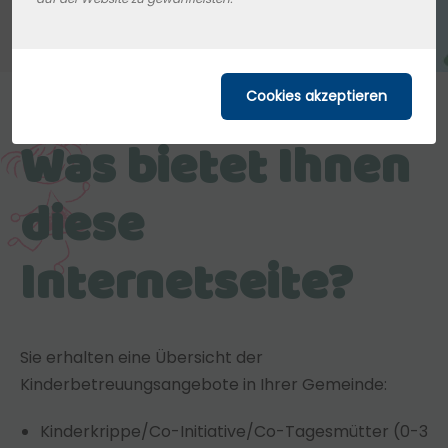
Was bietet Ihnen
diese
Internetseite?
Sie erhalten eine Übersicht der
Kinderbetreuungsangebote in Ihrer Gemeinde:
Kinderkrippe/Co-Initiative/Co-Tagesmütter (0-3