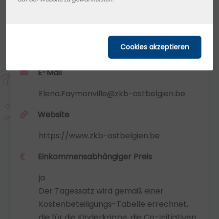
4760 Manderfeld, BE
Telefon
087 55 48 30
E-Mail
Elena.Faymonville@zkb-ostbelgien.be
Website
https://www.zkb-ostbelgien.be
Einkommensabhängiger Preis
ja
Der Tagessatz wird gemäß einer
Kostenbeteiligungs-Tabelle errechnet,
die für die Kinderkrippe, die Co-Initiativen