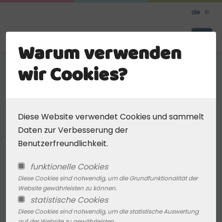
Skip
de
fr
to
main
Meine Kinderbetreuung
Warum verwenden
content
wir Cookies?
< Zurück zu den
Favorit
Ergebnissen
hinzufügen
Diese Website verwendet Cookies und sammelt
Daten zur Verbesserung der
Kleinkindbetreuung
Benutzerfreundlichkeit.
Krabbelmäuse
(ZKB)
funktionelle Cookies
Diese Cookies sind notwendig, um die Grundfunktionalität der
Website gewährleisten zu können.
Adresse
statistische Cookies
Diese Cookies sind notwendig, um die statistische Auswertung
Manderfeld 416/U
auf der Website zu gewährleisten.